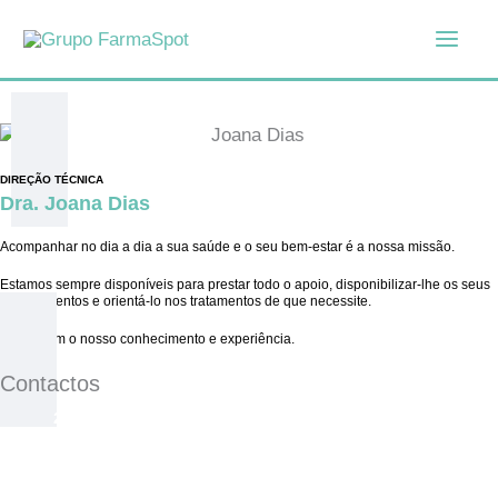
Skip
to
content
DIREÇÃO TÉCNICA
Dra. Joana Dias
Acompanhar no dia a dia a sua saúde e o seu bem-estar é a nossa missão.
Estamos sempre disponíveis para prestar todo o apoio, disponibilizar-lhe os seus
medicamentos e orientá-lo nos tratamentos de que necessite.
Conte com o nosso conhecimento e experiência.
Contactos
2ª a 5ª das 9h30 às 23h, 6ª das 9h30 às 24h, Sábado
das 10h às 24h, Domingo e feriados das 10h às 23h
211 305 803