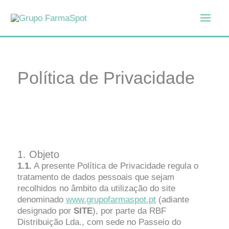
Skip
to
content
Política de Privacidade
1. Objeto
1.1.
A presente Política de Privacidade regula o
tratamento de dados pessoais que sejam
recolhidos no âmbito da utilização do site
denominado
www.grupofarmaspot.pt
(adiante
designado por
SITE
), por parte da RBF
Distribuição Lda., com sede no Passeio do